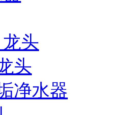
）龙头
水龙头
防垢净水器
列