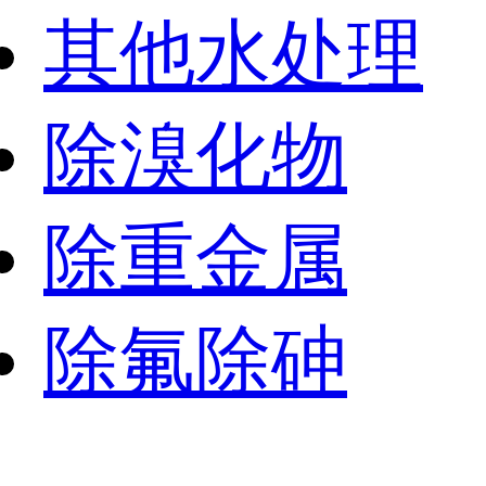
其他水处理
除溴化物
除重金属
除氟除砷