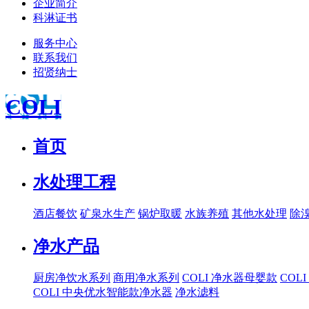
企业简介
科淋证书
服务中心
联系我们
招贤纳士
COLI
首页
水处理工程
酒店餐饮
矿泉水生产
锅炉取暖
水族养殖
其他水处理
除
净水产品
厨房净饮水系列
商用净水系列
COLI 净水器母婴款
COL
COLI 中央优水智能款净水器
净水滤料