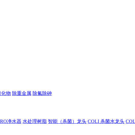
溴化物
除重金属
除氟除砷
I RO净水器
水处理树脂
智能（杀菌）龙头
COLI 杀菌水龙头
CO