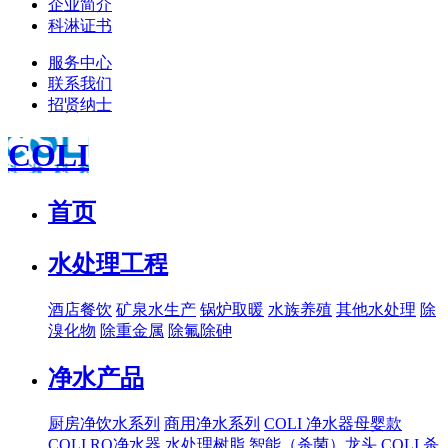
企业简介
科淋证书
服务中心
联系我们
招贤纳士
COLI
首页
水处理工程
酒店餐饮
矿泉水生产
锅炉取暖
水族养殖
其他水处理
除
溴化物
除重金属
除氟除砷
净水产品
厨房净饮水系列
商用净水系列
COLI 净水器母婴款
COLI RO净水器
水处理树脂
智能（杀菌）龙头
COLI 杀