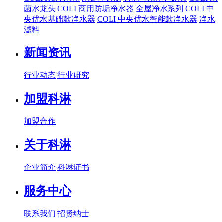
菌水龙头
COLI 商用防垢净水器
全屋净水系列
COLI 中
央优水基础款净水器
COLI 中央优水智能款净水器
净水
滤料
新闻资讯
行业动态
行业研究
加盟科淋
加盟合作
关于科淋
企业简介
科淋证书
服务中心
联系我们
招贤纳士