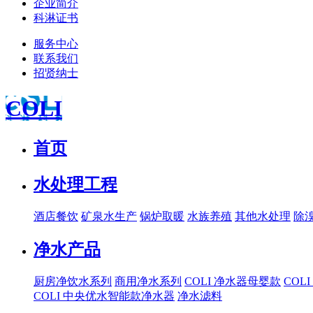
企业简介
科淋证书
服务中心
联系我们
招贤纳士
COLI
首页
水处理工程
酒店餐饮
矿泉水生产
锅炉取暖
水族养殖
其他水处理
除
净水产品
厨房净饮水系列
商用净水系列
COLI 净水器母婴款
COL
COLI 中央优水智能款净水器
净水滤料