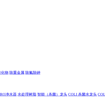
溴化物
除重金属
除氟除砷
I RO净水器
水处理树脂
智能（杀菌）龙头
COLI 杀菌水龙头
CO