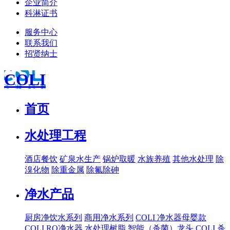
企业简介
科淋证书
服务中心
联系我们
招贤纳士
COLI
首页
水处理工程
酒店餐饮
矿泉水生产
锅炉取暖
水族养殖
其他水处理
除
溴化物
除重金属
除氟除砷
净水产品
厨房净饮水系列
商用净水系列
COLI 净水器母婴款
COLI RO净水器
水处理树脂
智能（杀菌）龙头
COLI 杀