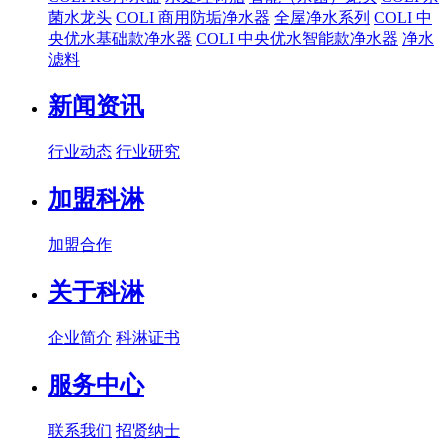
菌水龙头
COLI 商用防垢净水器
全屋净水系列
COLI 中
央优水基础款净水器
COLI 中央优水智能款净水器
净水
滤料
新闻资讯
行业动态
行业研究
加盟科淋
加盟合作
关于科淋
企业简介
科淋证书
服务中心
联系我们
招贤纳士