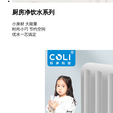
厨房净饮水系列
小身材 大能量
时尚小巧 节约空间
优水一芯搞定