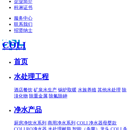
企业简介
科淋证书
服务中心
联系我们
招贤纳士
COLI
首页
水处理工程
酒店餐饮
矿泉水生产
锅炉取暖
水族养殖
其他水处理
除
溴化物
除重金属
除氟除砷
净水产品
厨房净饮水系列
商用净水系列
COLI 净水器母婴款
COLI RO净水器
水处理树脂
智能（杀菌）龙头
COLI 杀