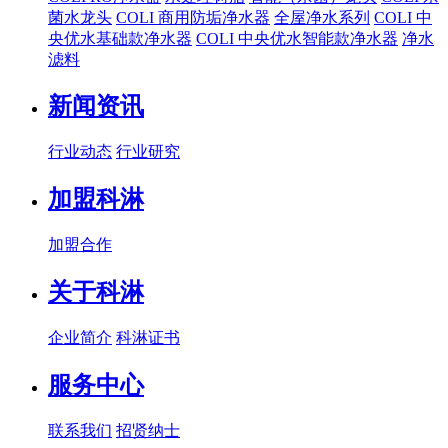
菌水龙头
COLI 商用防垢净水器
全屋净水系列
COLI 中
央优水基础款净水器
COLI 中央优水智能款净水器
净水
滤料
新闻资讯
行业动态
行业研究
加盟科淋
加盟合作
关于科淋
企业简介
科淋证书
服务中心
联系我们
招贤纳士