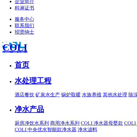
企业简介
科淋证书
服务中心
联系我们
招贤纳士
COLI
首页
水处理工程
酒店餐饮
矿泉水生产
锅炉取暖
水族养殖
其他水处理
除
净水产品
厨房净饮水系列
商用净水系列
COLI 净水器母婴款
COL
COLI 中央优水智能款净水器
净水滤料