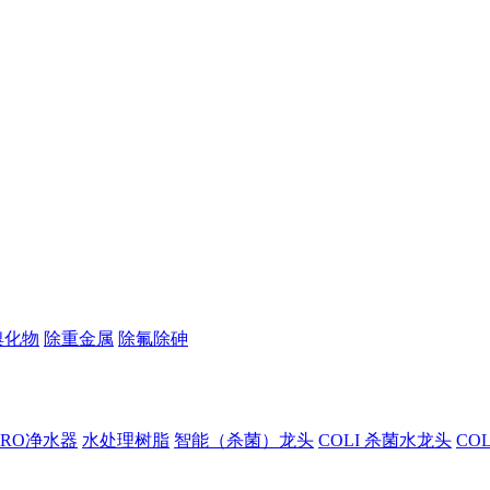
溴化物
除重金属
除氟除砷
I RO净水器
水处理树脂
智能（杀菌）龙头
COLI 杀菌水龙头
CO