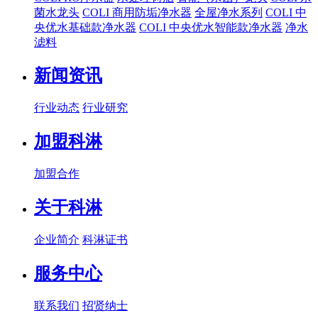
菌水龙头
COLI 商用防垢净水器
全屋净水系列
COLI 中
央优水基础款净水器
COLI 中央优水智能款净水器
净水
滤料
新闻资讯
行业动态
行业研究
加盟科淋
加盟合作
关于科淋
企业简介
科淋证书
服务中心
联系我们
招贤纳士