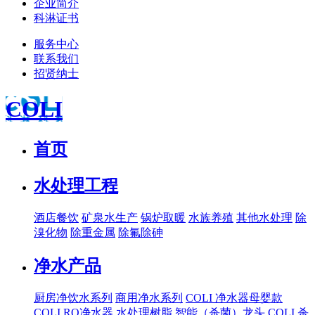
企业简介
科淋证书
服务中心
联系我们
招贤纳士
COLI
首页
水处理工程
酒店餐饮
矿泉水生产
锅炉取暖
水族养殖
其他水处理
除
溴化物
除重金属
除氟除砷
净水产品
厨房净饮水系列
商用净水系列
COLI 净水器母婴款
COLI RO净水器
水处理树脂
智能（杀菌）龙头
COLI 杀