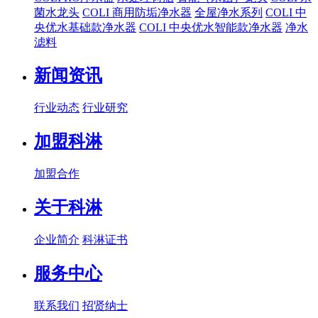
菌水龙头
COLI 商用防垢净水器
全屋净水系列
COLI 中
央优水基础款净水器
COLI 中央优水智能款净水器
净水
滤料
新闻资讯
行业动态
行业研究
加盟科淋
加盟合作
关于科淋
企业简介
科淋证书
服务中心
联系我们
招贤纳士