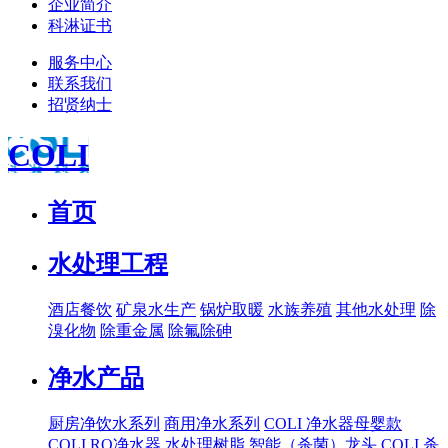
企业简介
科淋证书
服务中心
联系我们
招贤纳士
COLI
首页
水处理工程
酒店餐饮
矿泉水生产
锅炉取暖
水族养殖
其他水处理
除
溴化物
除重金属
除氟除砷
净水产品
厨房净饮水系列
商用净水系列
COLI 净水器母婴款
COLI RO净水器
水处理树脂
智能（杀菌）龙头
COLI 杀