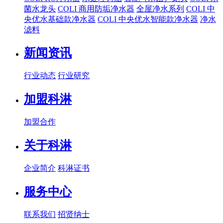
菌水龙头
COLI 商用防垢净水器
全屋净水系列
COLI 中
央优水基础款净水器
COLI 中央优水智能款净水器
净水
滤料
新闻资讯
行业动态
行业研究
加盟科淋
加盟合作
关于科淋
企业简介
科淋证书
服务中心
联系我们
招贤纳士