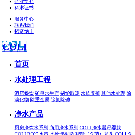
企业简介
科淋证书
服务中心
联系我们
招贤纳士
COLI
首页
水处理工程
酒店餐饮
矿泉水生产
锅炉取暖
水族养殖
其他水处理
除
溴化物
除重金属
除氟除砷
净水产品
厨房净饮水系列
商用净水系列
COLI 净水器母婴款
COLI RO净水器
水处理树脂
智能（杀菌）龙头
COLI 杀