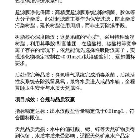
艺提供洁净进水条件。
超滤膜净化保障：高精度超滤膜系统滤除细菌、胶体等
大分子杂质。此处超滤膜主要作为保安过滤，防止杂质
污染树脂，延长树脂使用周期，而非主要除溴手段。
树脂核心深度除溴：这是系统的“心脏”。采用特种除溴
树脂，利用其季胺I型官能团，在硫酸根、碳酸根等竞争
离子存在的情况下，依然能优先选择性吸附溴离子，实
现溴化物稳定控制在<0.01mg/L(以溴酸盐计)，远超国标
要求。
后处理完善品质：臭氧曝气系统完成消毒杀菌，后续活
性炭系统去除残留臭氧，最终水质进入成品水箱，全程
兼顾卫生安全与水质天然属性。
项目成效：合规与品质双赢
指标稳定达标：出水溴酸盐含量稳定低于0.01mg/L，符
合国标限值。
天然品质无损：水中的偏硅酸、锶、锌等天然矿物质得
到保留，水质本质未受影响，适配天然矿泉水产品定