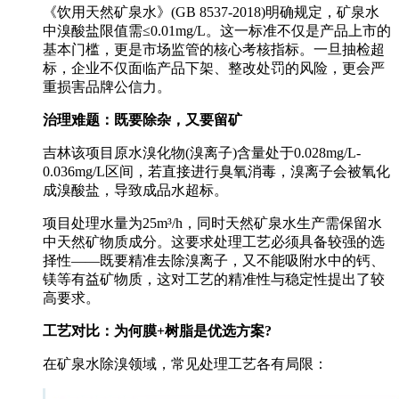
《饮用天然矿泉水》(GB 8537-2018)明确规定，矿泉水
中溴酸盐限值需≤0.01mg/L。这一标准不仅是产品上市的
基本门槛，更是市场监管的核心考核指标。一旦抽检超
标，企业不仅面临产品下架、整改处罚的风险，更会严
重损害品牌公信力。
治理难题：既要除杂，又要留矿
吉林该项目原水溴化物(溴离子)含量处于0.028mg/L-
0.036mg/L区间，若直接进行臭氧消毒，溴离子会被氧化
成溴酸盐，导致成品水超标。
项目处理水量为25m³/h，同时天然矿泉水生产需保留水
中天然矿物质成分。这要求处理工艺必须具备较强的选
择性——既要精准去除溴离子，又不能吸附水中的钙、
镁等有益矿物质，这对工艺的精准性与稳定性提出了较
高要求。
工艺对比：为何膜+树脂是优选方案?
在矿泉水除溴领域，常见处理工艺各有局限：