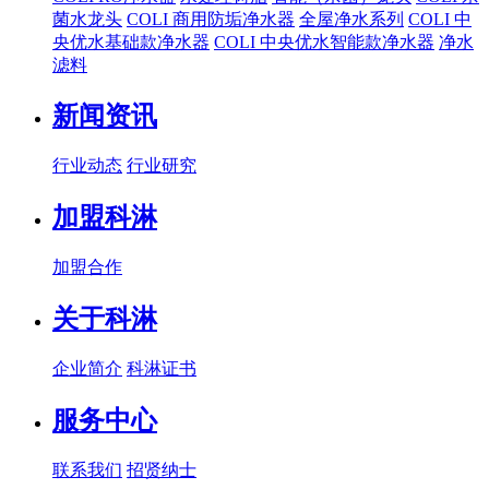
菌水龙头
COLI 商用防垢净水器
全屋净水系列
COLI 中
央优水基础款净水器
COLI 中央优水智能款净水器
净水
滤料
新闻资讯
行业动态
行业研究
加盟科淋
加盟合作
关于科淋
企业简介
科淋证书
服务中心
联系我们
招贤纳士