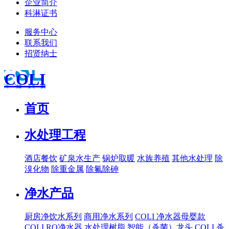
企业简介
科淋证书
服务中心
联系我们
招贤纳士
COLI
首页
水处理工程
酒店餐饮
矿泉水生产
锅炉取暖
水族养殖
其他水处理
除
溴化物
除重金属
除氟除砷
净水产品
厨房净饮水系列
商用净水系列
COLI 净水器母婴款
COLI RO净水器
水处理树脂
智能（杀菌）龙头
COLI 杀