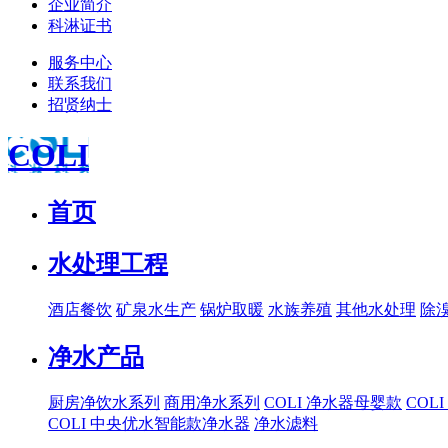
企业简介
科淋证书
服务中心
联系我们
招贤纳士
COLI
首页
水处理工程
酒店餐饮
矿泉水生产
锅炉取暖
水族养殖
其他水处理
除
净水产品
厨房净饮水系列
商用净水系列
COLI 净水器母婴款
COL
COLI 中央优水智能款净水器
净水滤料