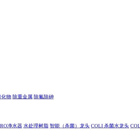
溴化物
除重金属
除氟除砷
I RO净水器
水处理树脂
智能（杀菌）龙头
COLI 杀菌水龙头
CO