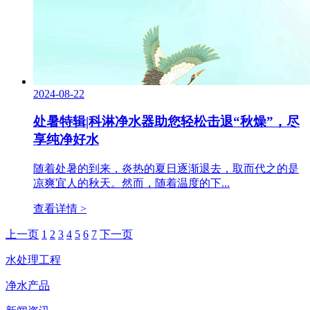
2024-08-22
处暑特辑|科淋净水器助您轻松击退“秋燥”，尽
享纯净好水
随着处暑的到来，炎热的夏日逐渐退去，取而代之的是
凉爽宜人的秋天。然而，随着温度的下...
查看详情 >
上一页
1
2
3
4
5
6
7
下一页
水处理工程
净水产品