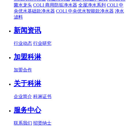
菌水龙头
COLI 商用防垢净水器
全屋净水系列
COLI 中
央优水基础款净水器
COLI 中央优水智能款净水器
净水
滤料
新闻资讯
行业动态
行业研究
加盟科淋
加盟合作
关于科淋
企业简介
科淋证书
服务中心
联系我们
招贤纳士