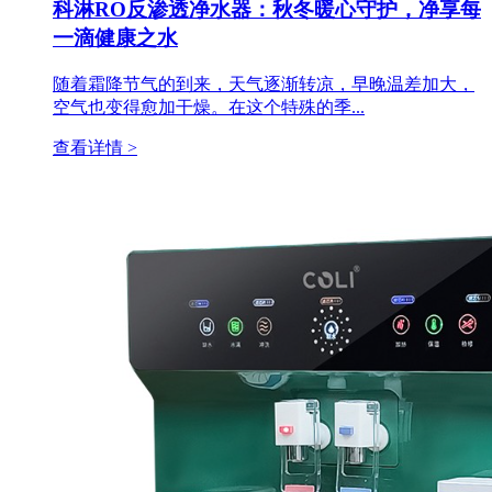
科淋RO反渗透净水器：秋冬暖心守护，净享每
一滴健康之水
随着霜降节气的到来，天气逐渐转凉，早晚温差加大，
空气也变得愈加干燥。在这个特殊的季...
查看详情 >