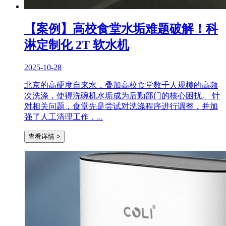
【案例】高校食堂水垢难题破解！科
淋定制化 2T 软水机
2025-10-28
北京的高硬度自来水，叠加高校食堂数千人规模的高频
次洗涤，使得洗碗机水垢成为后勤部门的核心困扰。 针
对相关问题，食堂先是尝试对洗涤程序进行调整，并加
强了人工清理工作，...
查看详情 >