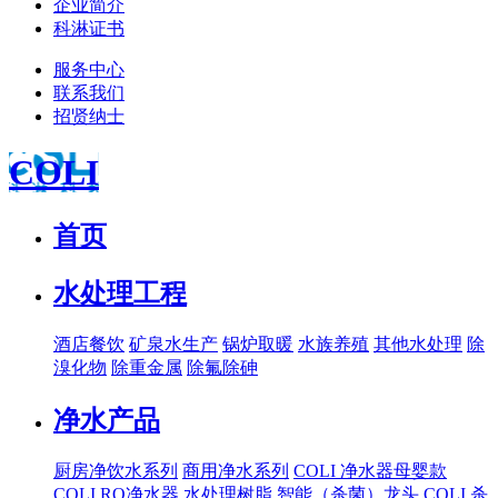
企业简介
科淋证书
服务中心
联系我们
招贤纳士
COLI
首页
水处理工程
酒店餐饮
矿泉水生产
锅炉取暖
水族养殖
其他水处理
除
溴化物
除重金属
除氟除砷
净水产品
厨房净饮水系列
商用净水系列
COLI 净水器母婴款
COLI RO净水器
水处理树脂
智能（杀菌）龙头
COLI 杀