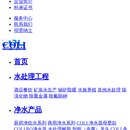
企业简介
科淋证书
服务中心
联系我们
招贤纳士
COLI
首页
水处理工程
酒店餐饮
矿泉水生产
锅炉取暖
水族养殖
其他水处理
除
溴化物
除重金属
除氟除砷
净水产品
厨房净饮水系列
商用净水系列
COLI 净水器母婴款
COLI RO净水器
水处理树脂
智能（杀菌）龙头
COLI 杀