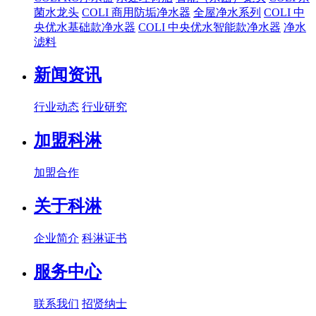
菌水龙头
COLI 商用防垢净水器
全屋净水系列
COLI 中
央优水基础款净水器
COLI 中央优水智能款净水器
净水
滤料
新闻资讯
行业动态
行业研究
加盟科淋
加盟合作
关于科淋
企业简介
科淋证书
服务中心
联系我们
招贤纳士