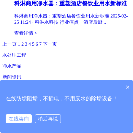
科淋商用净水器：重塑酒店餐饮业用水新标准
科淋商用净水器：重塑酒店餐饮业用水新标准 2025-02-
25 11:24 · 科淋水科技 行业痛点：酒店后厨...
查看详情 >
上一页
1
2
3
4
5
6
7
下一页
水处理工程
净水产品
新闻资讯
×
加盟科淋
在线防垢阻垢，不插电，不用废水的除垢设备！
服务中心
在线咨询
稍后再说
水质地图
在线咨询
拨打电话