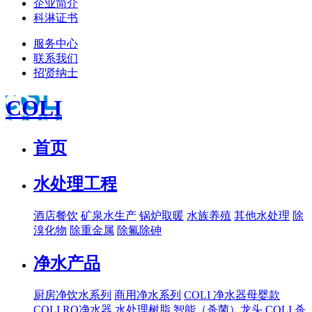
企业简介
科淋证书
服务中心
联系我们
招贤纳士
COLI
首页
水处理工程
酒店餐饮
矿泉水生产
锅炉取暖
水族养殖
其他水处理
除
溴化物
除重金属
除氟除砷
净水产品
厨房净饮水系列
商用净水系列
COLI 净水器母婴款
COLI RO净水器
水处理树脂
智能（杀菌）龙头
COLI 杀