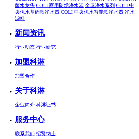
菌水龙头
COLI 商用防垢净水器
全屋净水系列
COLI 中
央优水基础款净水器
COLI 中央优水智能款净水器
净水
滤料
新闻资讯
行业动态
行业研究
加盟科淋
加盟合作
关于科淋
企业简介
科淋证书
服务中心
联系我们
招贤纳士